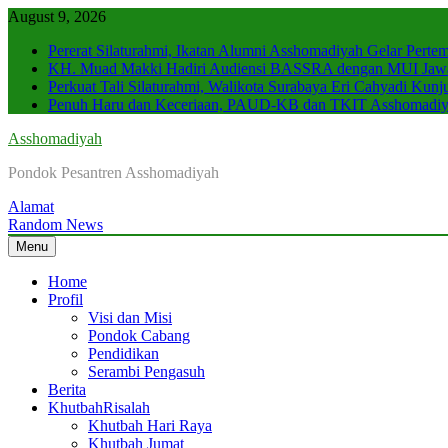
Skip
August 9, 2026
to
Pererat Silaturahmi, Ikatan Alumni Asshomadiyah Gelar Perte
content
KH. Muad Makki Hadiri Audiensi BASSRA dengan MUI Jawa T
Perkuat Tali Silaturahmi, Walikota Surabaya Eri Cahyadi Ku
Penuh Haru dan Keceriaan, PAUD-KB dan TKIT Asshomadiya
Asshomadiyah
Pondok Pesantren Asshomadiyah
Alamat
Random News
Menu
Home
Profil
Visi dan Misi
Pondok Cabang
Pendidikan
Serambi Pengasuh
Berita
Khutbah
Risalah
Khutbah Hari Raya
Khutbah Jumat