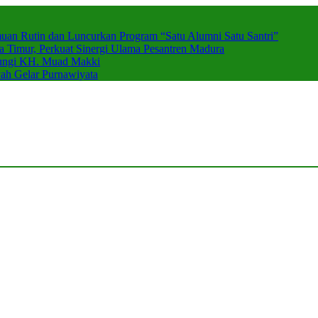
muan Rutin dan Luncurkan Program “Satu Alumni Satu Santri”
imur, Perkuat Sinergi Ulama Pesantren Madura
njungi KH. Muad Makki
h Gelar Purnawiyata