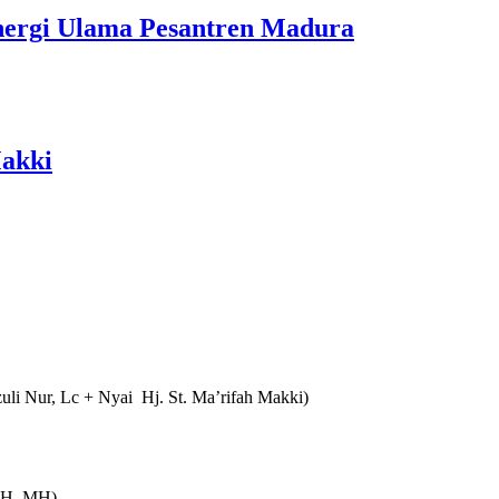
ergi Ulama Pesantren Madura
Makki
i Nur, Lc + Nyai Hj. St. Ma’rifah Makki)
 SH, MH)