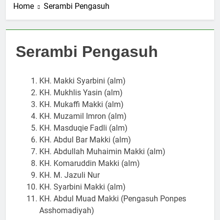
“Satu Alumni Satu
Home
Serambi Pengasuh
dengan MUI Jawa
3 Weeks Ago
Santri”
Timur, Perkuat Sinergi
Perkuat Tali
Ulama Pesantren
Silaturahmi, Walikota
Madura
Surabaya Eri Cahyadi
4 Weeks Ago
Serambi Pengasuh
Kunjungi KH. Muad
Makki
KH. Makki Syarbini (alm)
KH. Mukhlis Yasin (alm)
KH. Mukaffi Makki (alm)
KH. Muzamil Imron (alm)
KH. Masduqie Fadli (alm)
KH. Abdul Bar Makki (alm)
KH. Abdullah Muhaimin Makki (alm)
KH. Komaruddin Makki (alm)
KH. M. Jazuli Nur
KH. Syarbini Makki (alm)
KH. Abdul Muad Makki (Pengasuh Ponpes
Asshomadiyah)