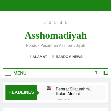
Skip
to
content
Asshomadiyah
Pondok Pesantren Asshomadiyah
ALAMAT
RANDOM NEWS
MENU
Pererat Silaturahmi,
HEADLINES
Ikatan Alumni
Asshomadiyah Gelar
2 Weeks Ago
Pertemuan Rutin dan
KH. Muad Makki Hadiri
Luncurkan Program
Audiensi BASSRA