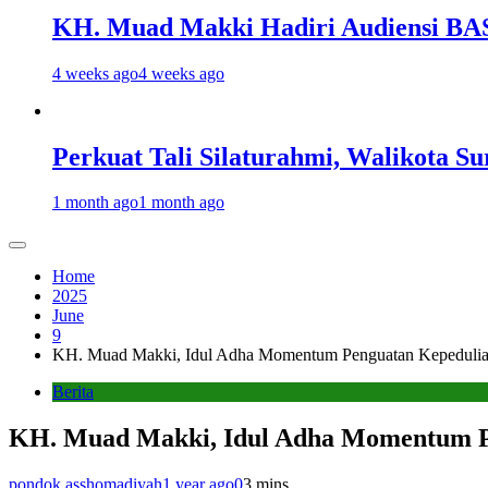
KH. Muad Makki Hadiri Audiensi BA
4 weeks ago
4 weeks ago
Perkuat Tali Silaturahmi, Walikota 
1 month ago
1 month ago
Home
2025
June
9
KH. Muad Makki, Idul Adha Momentum Penguatan Kepedulian
Berita
KH. Muad Makki, Idul Adha Momentum Pe
pondok.asshomadiyah
1 year ago
0
3 mins