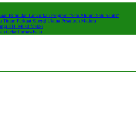
muan Rutin dan Luncurkan Program “Satu Alumni Satu Santri”
imur, Perkuat Sinergi Ulama Pesantren Madura
njungi KH. Muad Makki
h Gelar Purnawiyata