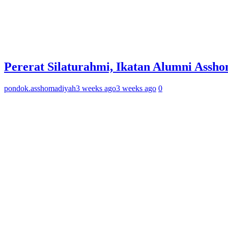
Pererat Silaturahmi, Ikatan Alumni Assh
pondok.asshomadiyah
3 weeks ago
3 weeks ago
0