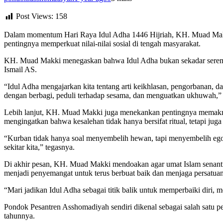
Post Views:
158
Dalam momentum Hari Raya Idul Adha 1446 Hijriah, KH. Muad Mak
pentingnya memperkuat nilai-nilai sosial di tengah masyarakat.
KH. Muad Makki menegaskan bahwa Idul Adha bukan sekadar seremon
Ismail AS.
“Idul Adha mengajarkan kita tentang arti keikhlasan, pengorbanan, d
dengan berbagi, peduli terhadap sesama, dan menguatkan ukhuwah,” t
Lebih lanjut, KH. Muad Makki juga menekankan pentingnya memaknai
mengingatkan bahwa kesalehan tidak hanya bersifat ritual, tetapi juga 
“Kurban tidak hanya soal menyembelih hewan, tapi menyembelih ego da
sekitar kita,” tegasnya.
Di akhir pesan, KH. Muad Makki mendoakan agar umat Islam senantia
menjadi penyemangat untuk terus berbuat baik dan menjaga persatua
“Mari jadikan Idul Adha sebagai titik balik untuk memperbaiki diri,
Pondok Pesantren Asshomadiyah sendiri dikenal sebagai salah satu pe
tahunnya.