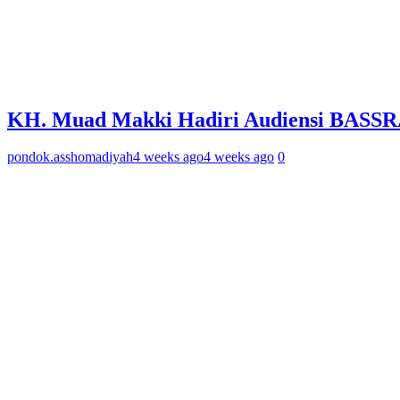
KH. Muad Makki Hadiri Audiensi BASSRA
pondok.asshomadiyah
4 weeks ago
4 weeks ago
0