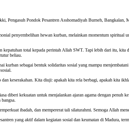
ki, Pengasuh Pondok Pesantren Asshomadiyah Burneh, Bangkalan, 
ial penyembelihan hewan kurban, melainkan momentum spiritual unt
an kepatuhan total kepada perintah Allah SWT. Tapi lebih dari itu, ki
utur beliau.
 kurban sebagai bentuk solidaritas sosial yang mampu menjembatani 
sosial.
n keserakahan. Kita diuji: apakah kita rela berbagi, apakah kita ikhl
sa diberi kekuatan untuk menjalankan ajaran agama dengan penuh keik
n bangsa.
 memperkuat ibadah, dan mempererat tali silaturahmi. Semoga Allah me
santren yang aktif dalam kegiatan sosial dan keumatan di Madura, ter