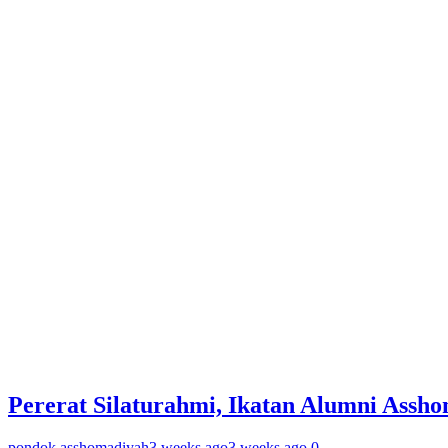
Pererat Silaturahmi, Ikatan Alumni Assh
pondok.asshomadiyah
3 weeks ago
3 weeks ago
0