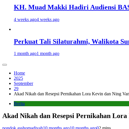
KH. Muad Makki Hadiri Audiensi BA
4 weeks ago
4 weeks ago
Perkuat Tali Silaturahmi, Walikota 
1 month ago
1 month ago
Home
2025
September
29
Akad Nikah dan Resepsi Pernikahan Lora Kevin dan Ning Va
Berita
Akad Nikah dan Resepsi Pernikahan Lora
pondok.asshomadiyah
10 months ago
10 months ago
0
2 mins