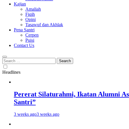
Kajian
Amaliah
Fiqih
Opini
Tasawuf dan Akhlak
Pena Santri
Cerpen
Puisi
Contact Us
Search
for:
Headlines
Pererat Silaturahmi, Ikatan Alumni 
Santri”
3 weeks ago
3 weeks ago