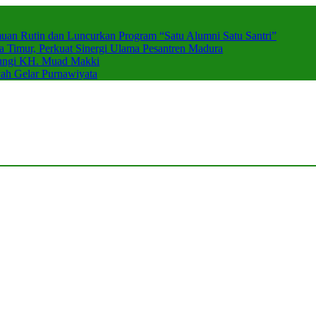
muan Rutin dan Luncurkan Program “Satu Alumni Satu Santri”
imur, Perkuat Sinergi Ulama Pesantren Madura
njungi KH. Muad Makki
h Gelar Purnawiyata