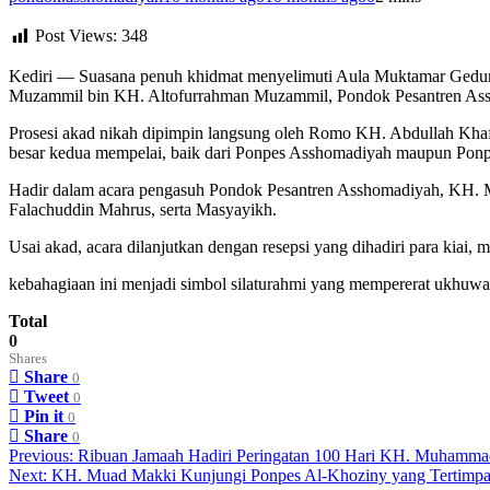
Post Views:
348
Kediri — Suasana penuh khidmat menyelimuti Aula Muktamar Gedung Y
Muzammil bin KH. Altofurrahman Muzammil, Pondok Pesantren Assho
Prosesi akad nikah dipimpin langsung oleh Romo KH. Abdullah Kha
besar kedua mempelai, baik dari Ponpes Asshomadiyah maupun Ponpes
Hadir dalam acara pengasuh Pondok Pesantren Asshomadiyah, KH. 
Falachuddin Mahrus, serta Masyayikh.
Usai akad, acara dilanjutkan dengan resepsi yang dihadiri para kiai
kebahagiaan ini menjadi simbol silaturahmi yang mempererat ukhuw
Total
0
Shares
Share
0
Tweet
0
Pin it
0
Share
0
Post
Previous:
Ribuan Jamaah Hadiri Peringatan 100 Hari KH. Muhammad
Next:
KH. Muad Makki Kunjungi Ponpes Al-Khoziny yang Tertimp
navigation