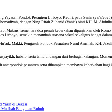
ayasan Pondok Pesantren Lirboyo, Kediri, pada Senin (29/9/2025), s
madiyah, dengan Ning Rifah Zuhanid (Vania) binti KH. M. Abdulbar,
fabi Makrus, sementara doa penuh keberkahan dipanjatkan oleh Rom
 Lirboyo, semakin menambah suasana sakral sekaligus hangat dalam p
Mu’adz Makki, Pengasuh Pondok Pesnatren Nurul Amanah, KH. Jazuli
, masyayikh, habaib, serta tamu undangan dari berbagai kalangan. Momen
ah antarpondok pesantren serta diharapkan membawa keberkahan bagi
 Yasin di Bekasi
a Musibah Bangunan Rubuh