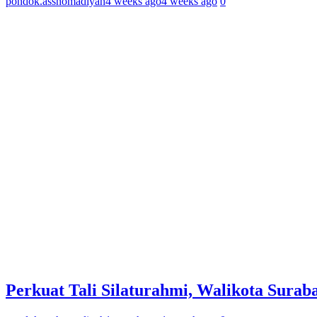
pondok.asshomadiyah
4 weeks ago
4 weeks ago
0
Perkuat Tali Silaturahmi, Walikota Sur