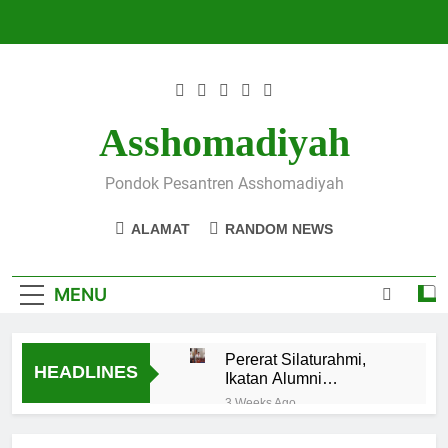
Skip
to
content
Asshomadiyah
Pondok Pesantren Asshomadiyah
ALAMAT
RANDOM NEWS
MENU
Pererat Silaturahmi,
HEADLINES
Ikatan Alumni
Asshomadiyah Gelar
3 Weeks Ago
Pertemuan Rutin dan
KH. Muad Makki Hadiri
Luncurkan Program
Audiensi BASSRA