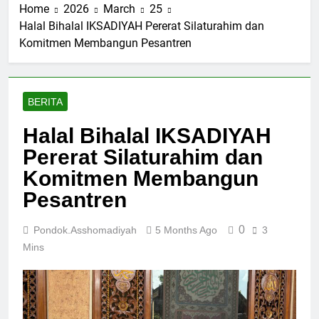
“Satu Alumni Satu
Home
2026
March
25
dengan MUI Jawa
4 Weeks Ago
Santri”
Timur, Perkuat Sinergi
Halal Bihalal IKSADIYAH Pererat Silaturahim dan
Perkuat Tali
Ulama Pesantren
Komitmen Membangun Pesantren
Silaturahmi, Walikota
Madura
Surabaya Eri Cahyadi
1 Month Ago
Kunjungi KH. Muad
Makki
BERITA
Halal Bihalal IKSADIYAH
Pererat Silaturahim dan
Komitmen Membangun
Pesantren
0
Pondok.asshomadiyah
5 Months Ago
3
Mins