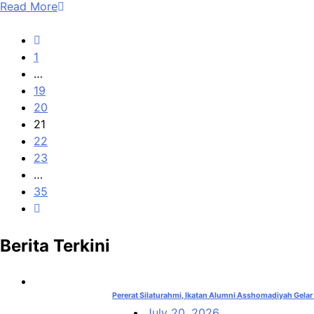
Read More
1
…
19
20
21
22
23
…
35
Berita Terkini
Pererat Silaturahmi, Ikatan Alumni Asshomadiyah Gela
July 20, 2026