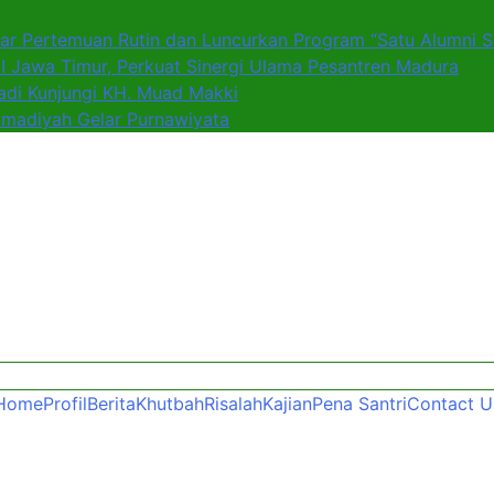
lar Pertemuan Rutin dan Luncurkan Program “Satu Alumni Sa
 Jawa Timur, Perkuat Sinergi Ulama Pesantren Madura
yadi Kunjungi KH. Muad Makki
madiyah Gelar Purnawiyata
Home
Profil
Berita
Khutbah
Risalah
Kajian
Pena Santri
Contact U