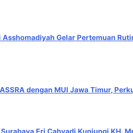
mni Asshomadiyah Gelar Pertemuan Rut
BASSRA dengan MUI Jawa Timur, Perku
ta Surabaya Eri Cahyadi Kunjungi KH. 